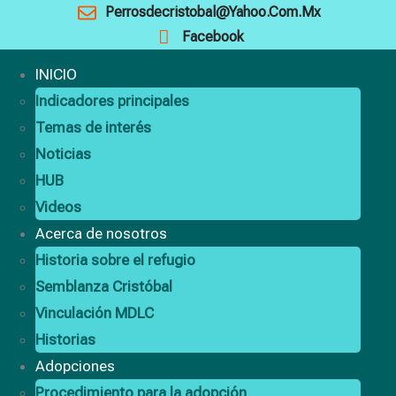
Perrosdecristobal@yahoo.com.mx
Facebook
INICIO
Indicadores principales
Temas de interés
Noticias
HUB
Videos
Acerca de nosotros
Historia sobre el refugio
Semblanza Cristóbal
Vinculación MDLC
Historias
Adopciones
Procedimiento para la adopción